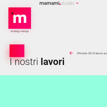
mamami
studio
Minisito 3D di lancio p
I nostri
lavori