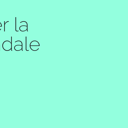
r la
ndale